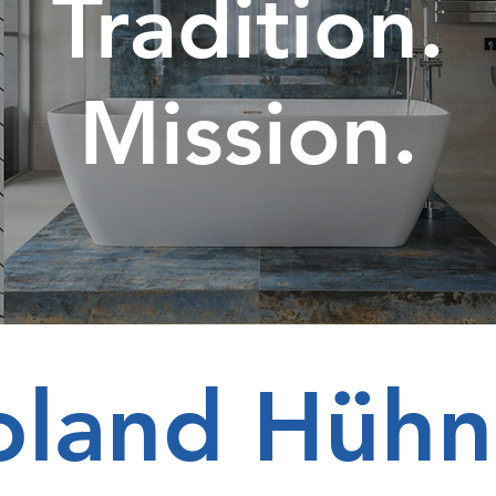
Tradition.
Mission.
oland Hühn